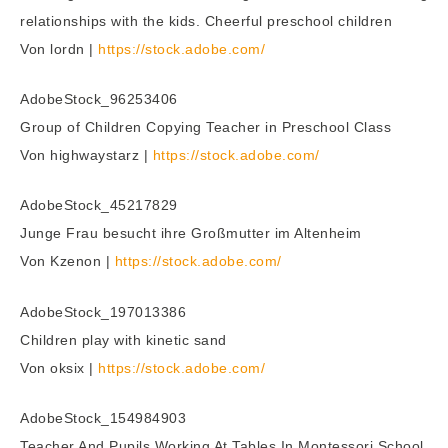
relationships with the kids. Cheerful preschool children
Von lordn |
https://stock.adobe.com/
AdobeStock_96253406
Group of Children Copying Teacher in Preschool Class
Von highwaystarz |
https://stock.adobe.com/
AdobeStock_45217829
Junge Frau besucht ihre Großmutter im Altenheim
Von Kzenon |
https://stock.adobe.com/
AdobeStock_197013386
Children play with kinetic sand
Von oksix |
https://stock.adobe.com/
AdobeStock_154984903
Teacher And Pupils Working At Tables In Montessori School